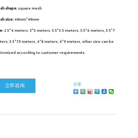
sh shape:
square mesh
sh size:
48mm*48mm
e:
2.5*4 meters, 3*5 meters, 3.5*5.5 meters, 3.5*6 meters, 3.5*7
ers, 3.5*7.5 meters, 4*8 meters, 4*9 meters, other size can be
stomized according to customer requirements.
分享
立即咨询