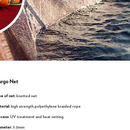
rgo Net
e of net:
knotted net
erial:
high strength polyethylene braided rope
ocess:
UV treatment and heat setting
ameter:
3.0mm