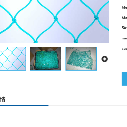
Me
Me
Siz
met
cu
情