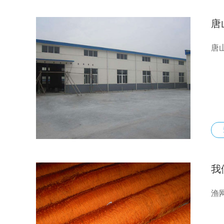
唐
唐
我
渔