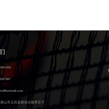
们
390 030
390 987
ts@hotmail.com
北省唐山市玉田县窝洛沽镇李庄子