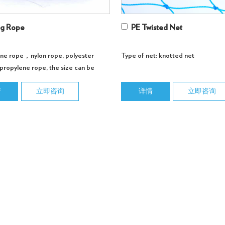
ng Rope
PE Twisted Net
ene rope，nylon rope, polyester
Type of net: knotted net
propylene rope, the size can be
d according to customer req...
情
立即咨询
详情
立即咨询