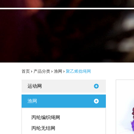
首页
>
产品分类
>
渔网
>
聚乙烯捻绳网
运动网
渔网
丙纶编织绳网
丙纶无结网